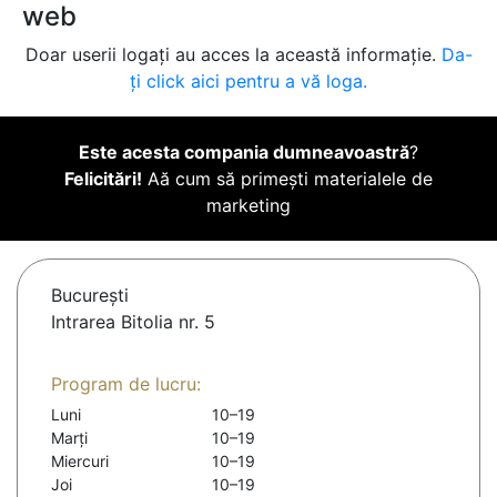
web
Doar userii logați au acces la această informație.
Da-
ți click aici pentru a vă loga.
Este acesta compania dumneavoastră
?
Felicitări!
Aă cum să primești materialele de
marketing
Bucureşti
Intrarea Bitolia nr. 5
Program de lucru:
Luni
10–19
Marți
10–19
Miercuri
10–19
Joi
10–19