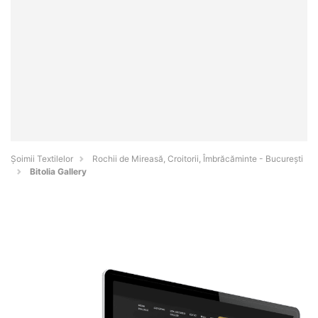
Șoimii Textilelor
Rochii de Mireasă, Croitorii, Îmbrăcăminte - Bucureşti
Bitolia Gallery