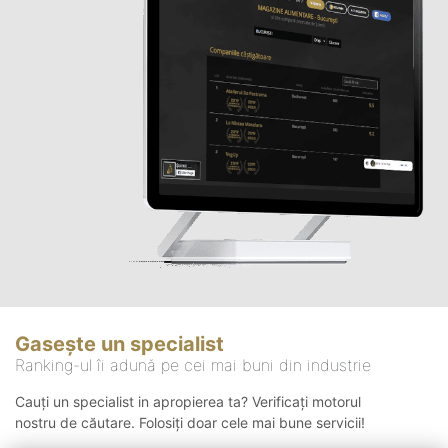
Gasește un specialist
Ranking-ul îi adună pe cei mai buni din industrie
Cauți un specialist in apropierea ta? Verificați motorul
nostru de căutare. Folosiți doar cele mai bune servicii!