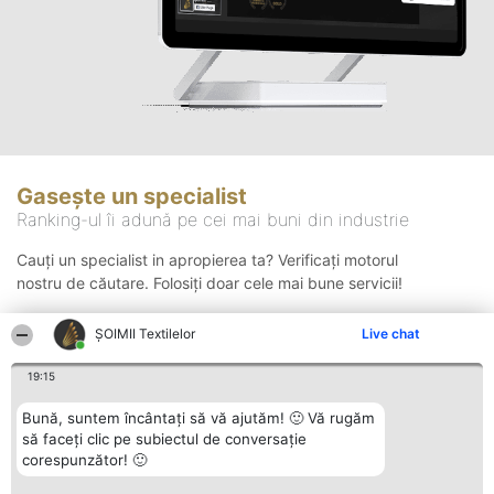
Gasește un specialist
Ranking-ul îi adună pe cei mai buni din industrie
Cauți un specialist in apropierea ta? Verificați motorul
nostru de căutare. Folosiți doar cele mai bune servicii!
ȘOIMII Textilelor
Live chat
Căutare
19:15
Bună, suntem încântați să vă ajutăm! 🙂 Vă rugăm
să faceți clic pe subiectul de conversație
corespunzător! 🙂