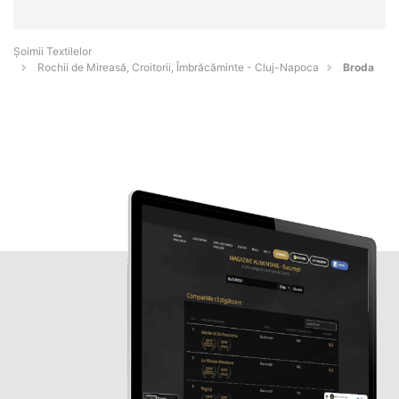
Șoimii Textilelor
Rochii de Mireasă, Croitorii, Îmbrăcăminte - Cluj-Napoca
Broda