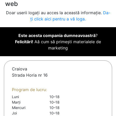
web
Doar userii logați au acces la această informație.
Da-
ți click aici pentru a vă loga.
Este acesta compania dumneavoastră
?
Felicitări!
Aă cum să primești materialele de
marketing
Craiova
Strada Horia nr 16
Program de lucru:
Luni
10–18
Marți
10–18
Miercuri
10–18
Joi
10–18