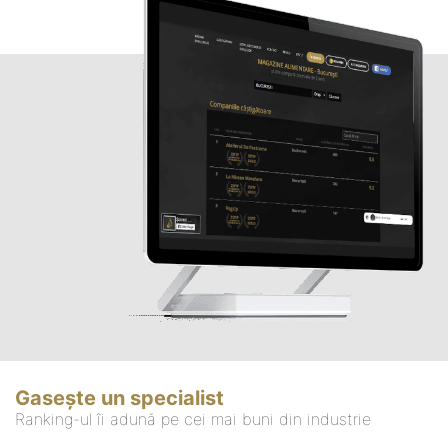
Gasește un specialist
Ranking-ul îi adună pe cei mai buni din industrie