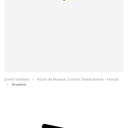
Șoimii Textilelor
Rochii de Mireasă, Croitorii, Îmbrăcăminte - Floreşti
Broderix