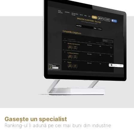
Gasește un specialist
Ranking-ul îi adună pe cei mai buni din industrie