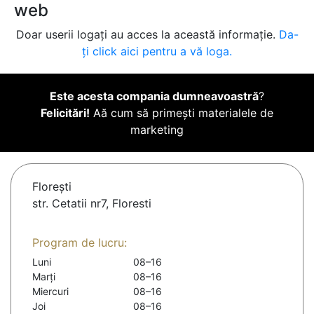
web
Doar userii logați au acces la această informație.
Da-
ți click aici pentru a vă loga.
Este acesta compania dumneavoastră
?
Felicitări!
Aă cum să primești materialele de
marketing
Floreşti
str. Cetatii nr7, Floresti
Program de lucru:
Luni
08–16
Marți
08–16
Miercuri
08–16
Joi
08–16