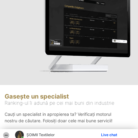
Gasește un specialist
Ranking-ul îi adună pe cei mai buni din industrie
Cauți un specialist in apropierea ta? Verificați motorul
nostru de căutare. Folosiți doar cele mai bune servicii!
ȘOIMII Textilelor
Live chat