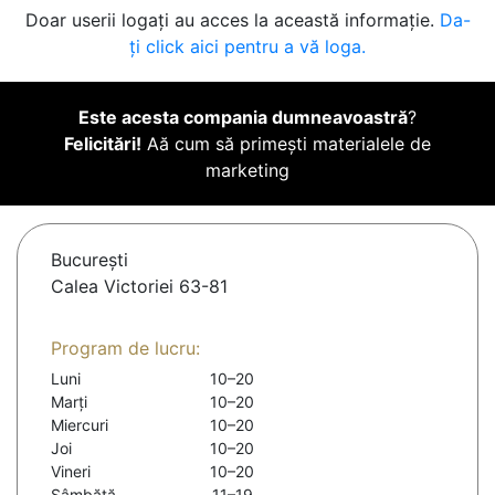
Doar userii logați au acces la această informație.
Da-
ți click aici pentru a vă loga.
Este acesta compania dumneavoastră
?
Felicitări!
Aă cum să primești materialele de
marketing
Bucureşti
Calea Victoriei 63-81
Program de lucru:
Luni
10–20
Marți
10–20
Miercuri
10–20
Joi
10–20
Vineri
10–20
Sâmbătă
11–19