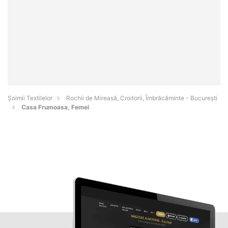
Șoimii Textilelor
Rochii de Mireasă, Croitorii, Îmbrăcăminte - Bucureşti
Casa Frumoasa, Femei