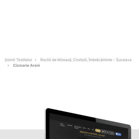
Șoimii Textilelor
Rochii de Mireasă, Croitorii, Îmbrăcăminte - Suceava
Cizmarie Areni