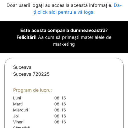
Doar userii logați au acces la această informație.
Da-
ți click aici pentru a vă loga.
Este acesta compania dumneavoastră
?
Felicitări!
Aă cum să primești materialele de
marketing
Suceava
Suceava 720225
Program de lucru:
Luni
08–16
Marți
08–16
Miercuri
08–16
Joi
08–16
Vineri
08–16
Sâmbătă
-