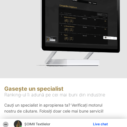
Gasește un specialist
Ranking-ul îi adună pe cei mai buni din industrie
Cauți un specialist in apropierea ta? Verificați motorul
nostru de căutare. Folosiți doar cele mai bune servicii!
ȘOIMII Textilelor
Live chat