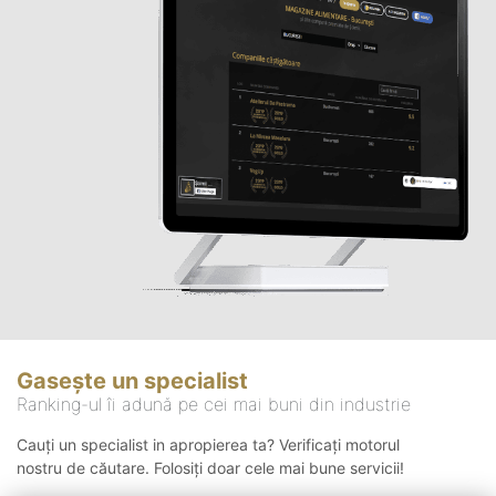
Gasește un specialist
Ranking-ul îi adună pe cei mai buni din industrie
Cauți un specialist in apropierea ta? Verificați motorul
nostru de căutare. Folosiți doar cele mai bune servicii!