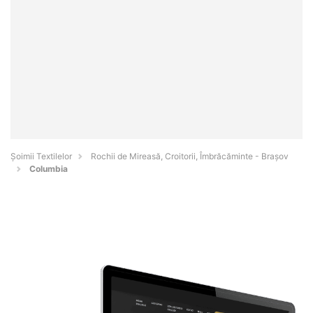
Șoimii Textilelor
Rochii de Mireasă, Croitorii, Îmbrăcăminte - Braşov
Columbia