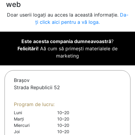
web
Doar userii logați au acces la această informație.
Da-
ți click aici pentru a vă loga.
Este acesta compania dumneavoastră
?
Felicitări!
Aă cum să primești materialele de
marketing
Braşov
Strada Republicii 52
Program de lucru:
Luni
10–20
Marți
10–20
Miercuri
10–20
Joi
10–20