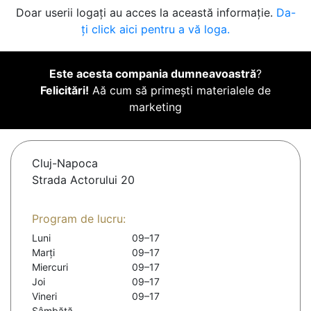
Doar userii logați au acces la această informație.
Da-
ți click aici pentru a vă loga.
Este acesta compania dumneavoastră
?
Felicitări!
Aă cum să primești materialele de
marketing
Cluj-Napoca
Strada Actorului 20
Program de lucru:
Luni
09–17
Marți
09–17
Miercuri
09–17
Joi
09–17
Vineri
09–17
Sâmbătă
-