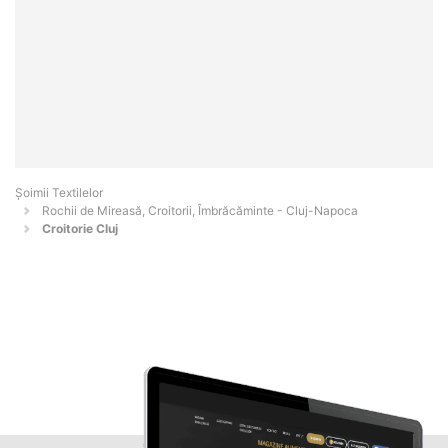
Șoimii Textilelor
Rochii de Mireasă, Croitorii, Îmbrăcăminte - Cluj-Napoca
Croitorie Cluj