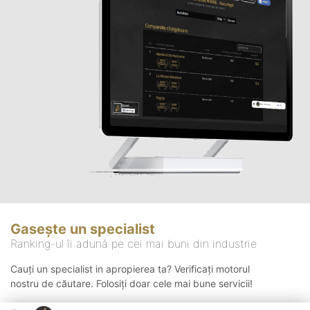
Gasește un specialist
Ranking-ul îi adună pe cei mai buni din industrie
Cauți un specialist in apropierea ta? Verificați motorul
nostru de căutare. Folosiți doar cele mai bune servicii!