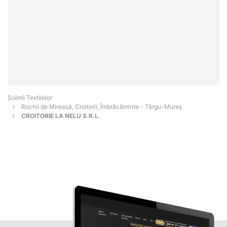
Șoimii Textilelor
Rochii de Mireasă, Croitorii, Îmbrăcăminte - Târgu-Mureş
CROITORIE LA NELU S.R.L.