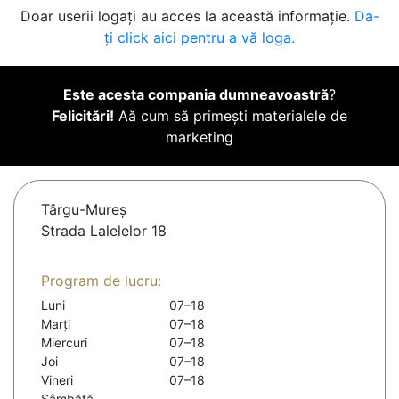
Doar userii logați au acces la această informație.
Da-
ți click aici pentru a vă loga.
Este acesta compania dumneavoastră
?
Felicitări!
Aă cum să primești materialele de
marketing
Târgu-Mureş
Strada Lalelelor 18
Program de lucru:
Luni
07–18
Marți
07–18
Miercuri
07–18
Joi
07–18
Vineri
07–18
Sâmbătă
-