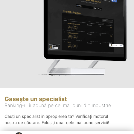
Gasește un specialist
Ranking-ul îi adună pe cei mai buni din industrie
Cauți un specialist in apropierea ta? Verificați motorul
nostru de căutare. Folosiți doar cele mai bune servicii!