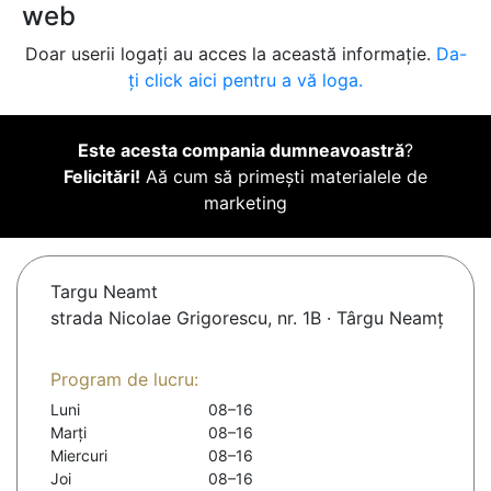
web
Doar userii logați au acces la această informație.
Da-
ți click aici pentru a vă loga.
Este acesta compania dumneavoastră
?
Felicitări!
Aă cum să primești materialele de
marketing
Targu Neamt
strada Nicolae Grigorescu, nr. 1B · Târgu Neamț
Program de lucru:
Luni
08–16
Marți
08–16
Miercuri
08–16
Joi
08–16