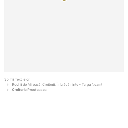
Șoimii Textilelor
Rochii de Mireasă, Croitorii, Îmbrăcăminte - Targu Neamt
Croitorie Preoteasca