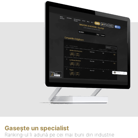
Gasește un specialist
Ranking-ul îi adună pe cei mai buni din industrie