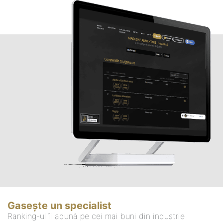
Gasește un specialist
Ranking-ul îi adună pe cei mai buni din industrie