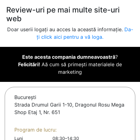
Review-uri pe mai multe site-uri
web
Doar userii logați au acces la această informație.
Da-
ți click aici pentru a vă loga.
Este acesta compania dumneavoastră
?
Felicitări!
Aă cum să primești materialele de
marketing
Bucureşti
Strada Drumul Garii 1-10, Dragonul Rosu Mega
Shop Etaj 1, Nr. 651
Program de lucru:
Luni
08:30–14:30