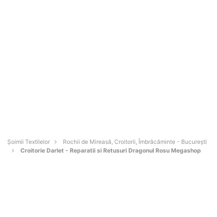
Șoimii Textilelor
Rochii de Mireasă, Croitorii, Îmbrăcăminte - Bucureşti
Croitorie Darlet - Reparatii si Retusuri Dragonul Rosu Megashop