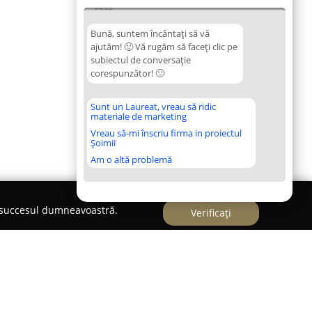
04:08
Bună, suntem încântați să vă
ajutăm! 🙂 Vă rugăm să faceți clic pe
subiectul de conversație
corespunzător! 🙂
Sunt un Laureat, vreau să ridic
materiale de marketing
Vreau să-mi înscriu firma in proiectul
Șoimii
Am o altă problemă
e succesul dumneavoastră.
Verificați