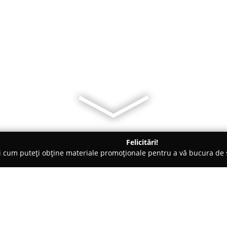
Felicitări!
ți cum puteți obține materiale promoționale pentru a vă bucura d
mbrăcăminte - Arad
DECOR ARAD