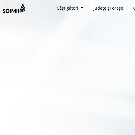
Câștigătorii
Județe și orașe