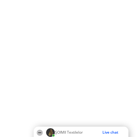
ȘOIMII Textilelor
Live chat