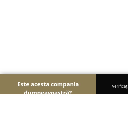
Este acesta compania
Verifica
dumneavoastră?
Șoimii Textilelor
Rochii de Mireasă, Croitorii, Î