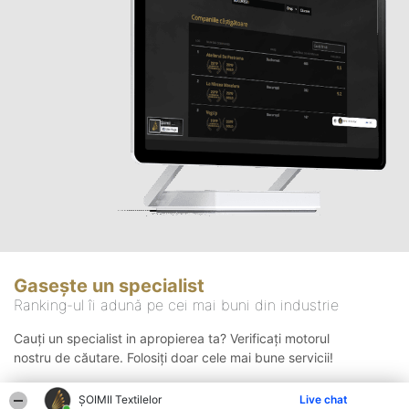
Gasește un specialist
Ranking-ul îi adună pe cei mai buni din industrie
Cauți un specialist in apropierea ta? Verificați motorul
nostru de căutare. Folosiți doar cele mai bune servicii!
ȘOIMII Textilelor
Live chat