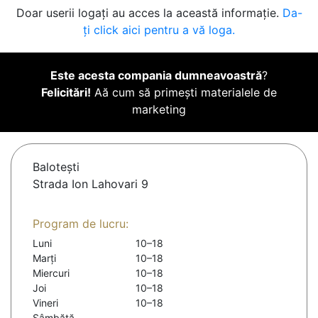
Doar userii logați au acces la această informație.
Da-
ți click aici pentru a vă loga.
Este acesta compania dumneavoastră
?
Felicitări!
Aă cum să primești materialele de
marketing
Baloteşti
Strada Ion Lahovari 9
Program de lucru:
Luni
10–18
Marți
10–18
Miercuri
10–18
Joi
10–18
Vineri
10–18
Sâmbătă
-