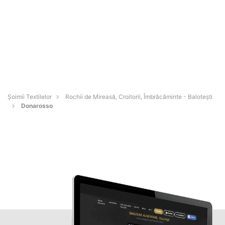
Șoimii Textilelor
Rochii de Mireasă, Croitorii, Îmbrăcăminte - Baloteşti
Donarosso