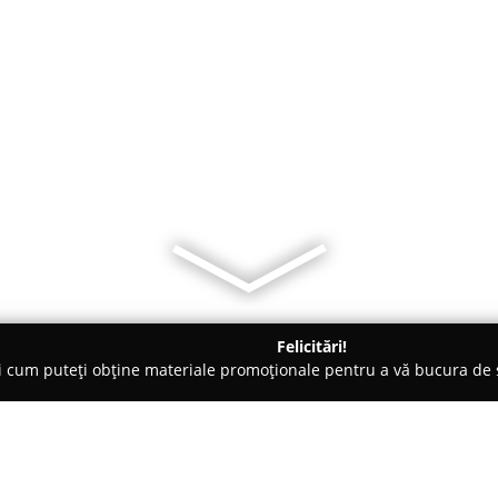
Felicitări!
ți cum puteți obține materiale promoționale pentru a vă bucura d
mbrăcăminte - Cluj-Napoca
Enzo Margi