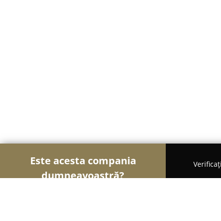
Este acesta compania
Verifica
dumneavoastră?
Șoimii Textilelor
Rochii de Mireasă, Croitorii, Î