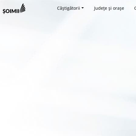
Câștigătorii
Județe și orașe