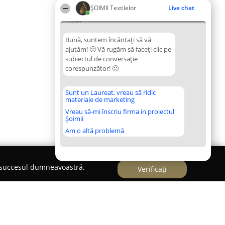
ȘOIMII Textilelor
Live chat
13:04
Bună, suntem încântați să vă
ajutăm! 🙂 Vă rugăm să faceți clic pe
subiectul de conversație
corespunzător! 🙂
Sunt un Laureat, vreau să ridic
materiale de marketing
Vreau să-mi înscriu firma in proiectul
Șoimii
Am o altă problemă
e succesul dumneavoastră.
Verificați