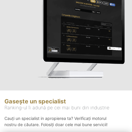
Gasește un specialist
Ranking-ul îi adună pe cei mai buni din industrie
Cauți un specialist in apropierea ta? Verificați motorul
nostru de căutare. Folosiți doar cele mai bune servicii!