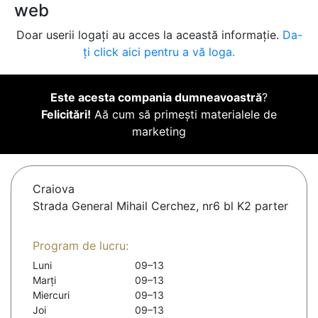
web
Doar userii logați au acces la această informație.
Da-
ți click aici pentru a vă loga.
Este acesta compania dumneavoastră
?
Felicitări!
Aă cum să primești materialele de
marketing
Craiova
Strada General Mihail Cerchez, nr6 bl K2 parter
Program de lucru:
Luni
09–13
Marți
09–13
Miercuri
09–13
Joi
09–13