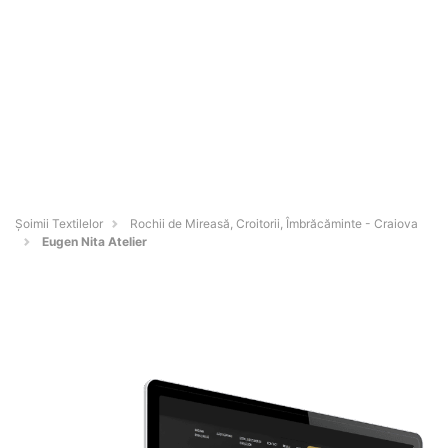
Șoimii Textilelor
Rochii de Mireasă, Croitorii, Îmbrăcăminte - Craiova
Eugen Nita Atelier