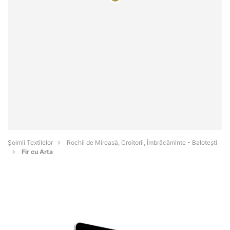
Șoimii Textilelor
Rochii de Mireasă, Croitorii, Îmbrăcăminte - Baloteşti
Fir cu Arta