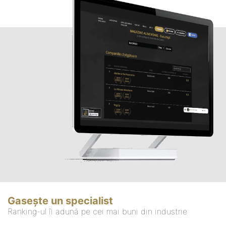
Gasește un specialist
Ranking-ul îi adună pe cei mai buni din industrie