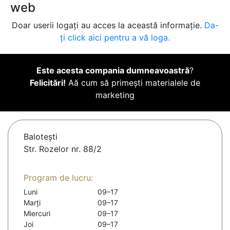
web
Doar userii logați au acces la această informație.
Da-
ți click aici pentru a vă loga.
Este acesta compania dumneavoastră
?
Felicitări!
Aă cum să primești materialele de
marketing
Baloteşti
Str. Rozelor nr. 88/2
Program de lucru:
Luni
09–17
Marți
09–17
Miercuri
09–17
Joi
09–17