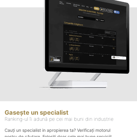
Gasește un specialist
Ranking-ul îi adună pe cei mai buni din industrie
Cauți un specialist in apropierea ta? Verificați motorul
nostru de căutare. Folosiți doar cele mai bune servicii!