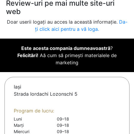
Review-uri pe mai multe site-uri
web
Doar userii logați au acces la această informație.
Da-
ți click aici pentru a vă loga.
Este acesta compania dumneavoastră
?
Felicitări!
Aă cum să primești materialele de
marketing
Iaşi
Strada Iordachi Lozonschi 5
Program de lucru:
Luni
09–18
Marți
09–18
Miercuri
09–18