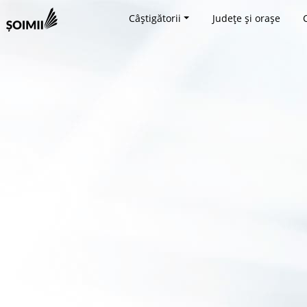
Câștigătorii
Județe și orașe