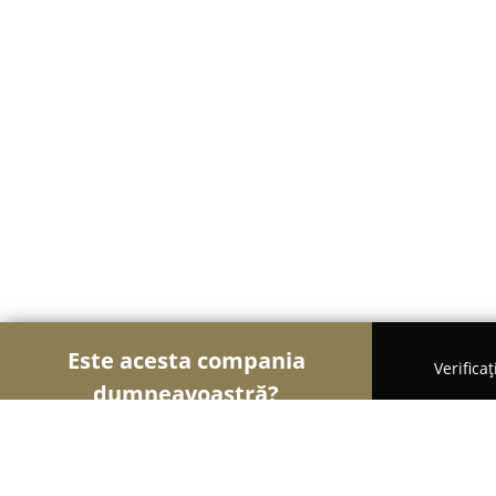
Este acesta compania
Verifica
dumneavoastră?
Șoimii Textilelor
Rochii de Mireasă, Croitorii, Î