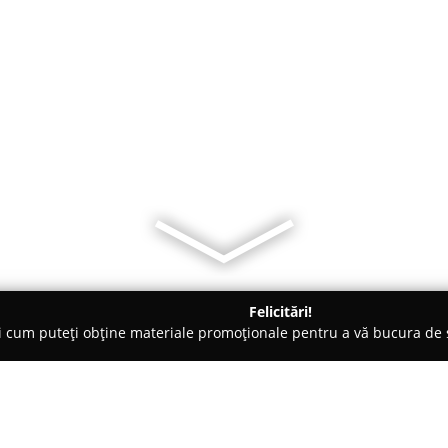
Felicitări!
ți cum puteți obține materiale promoționale pentru a vă bucura d
mbrăcăminte - Bucureşti
GiftTarget