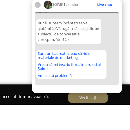
ȘOIMII Textilelor
Live chat
05:56
Bună, suntem încântați să vă
ajutăm! 🙂 Vă rugăm să faceți clic pe
subiectul de conversație
corespunzător! 🙂
Sunt un Laureat, vreau să ridic
materiale de marketing
Vreau să-mi înscriu firma in proiectul
Șoimii
Am o altă problemă
e succesul dumneavoastră.
Verificați