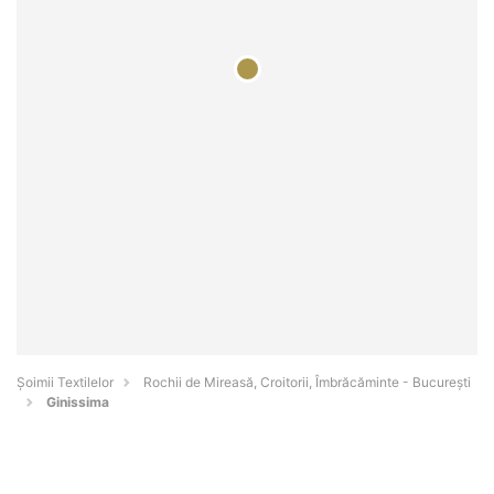
Șoimii Textilelor
Rochii de Mireasă, Croitorii, Îmbrăcăminte - Bucureşti
Ginissima