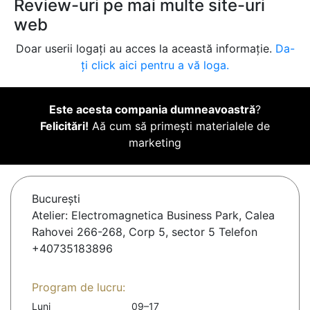
Review-uri pe mai multe site-uri
web
Doar userii logați au acces la această informație.
Da-
ți click aici pentru a vă loga.
Este acesta compania dumneavoastră
?
Felicitări!
Aă cum să primești materialele de
marketing
Bucureşti
Atelier: Electromagnetica Business Park, Calea
Rahovei 266-268, Corp 5, sector 5 Telefon
+40735183896
Program de lucru:
Luni
09–17