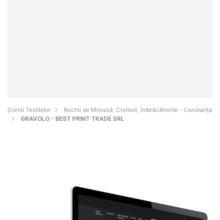
Șoimii Textilelor
Rochii de Mireasă, Croitorii, Îmbrăcăminte - Constanţa
GRAVOLO - BEST PRINT TRADE SRL