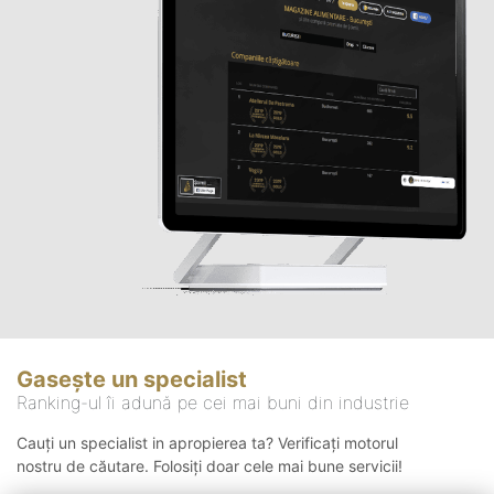
Gasește un specialist
Ranking-ul îi adună pe cei mai buni din industrie
Cauți un specialist in apropierea ta? Verificați motorul
nostru de căutare. Folosiți doar cele mai bune servicii!