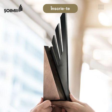
Înscrie-te