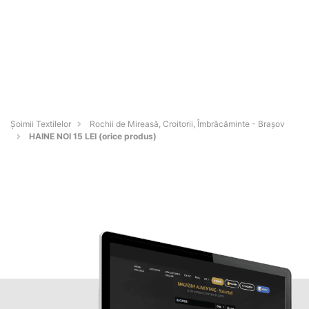
Șoimii Textilelor
Rochii de Mireasă, Croitorii, Îmbrăcăminte - Braşov
HAINE NOI 15 LEI (orice produs)