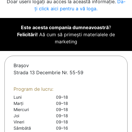
Doar userii logați au acces la această informație.
Da-
ți click aici pentru a vă loga.
Este acesta compania dumneavoastră
?
Felicitări!
Aă cum să primești materialele de
marketing
Braşov
Strada 13 Decembrie Nr. 55-59
Program de lucru:
Luni
09–18
Marți
09–18
Miercuri
09–18
Joi
09–18
Vineri
09–18
Sâmbătă
09–16