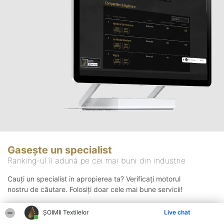
Gasește un specialist
Ranking-ul îi adună pe cei mai buni din industrie
Cauți un specialist in apropierea ta? Verificați motorul
nostru de căutare. Folosiți doar cele mai bune servicii!
ȘOIMII Textilelor
Live chat
Căutare