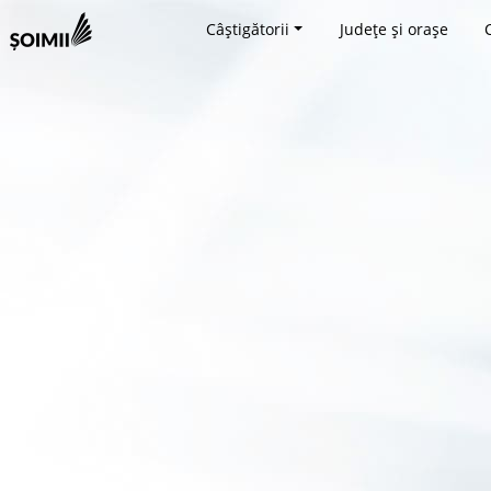
Câștigătorii
Județe și orașe