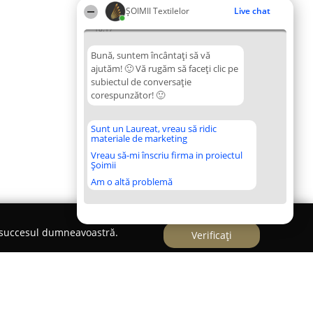
ȘOIMII Textilelor
Live chat
18:17
Bună, suntem încântați să vă
ajutăm! 🙂 Vă rugăm să faceți clic pe
subiectul de conversație
corespunzător! 🙂
Sunt un Laureat, vreau să ridic
materiale de marketing
Vreau să-mi înscriu firma in proiectul
Șoimii
Am o altă problemă
e succesul dumneavoastră.
Verificați