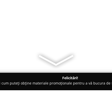
Felicitări!
ți cum puteți obține materiale promoționale pentru a vă bucura d
brăcăminte - Iaşi
Hăinuțele Vesele