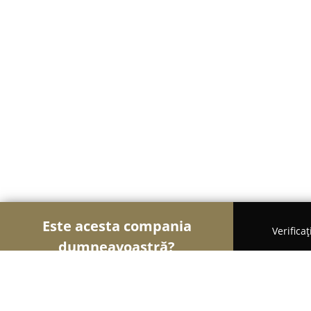
Este acesta compania
Verifica
dumneavoastră?
Șoimii Textilelor
Rochii de Mireasă, Croitorii, Îm