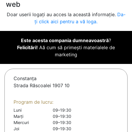
web
Doar userii logați au acces la această informație.
Da-
ți click aici pentru a vă loga.
Este acesta compania dumneavoastră
?
Felicitări!
Aă cum să primești materialele de
marketing
Constanţa
Strada Răscoalei 1907 10
Program de lucru:
Luni
09–19:30
Marți
09–19:30
Miercuri
09–19:30
Joi
09–19:30