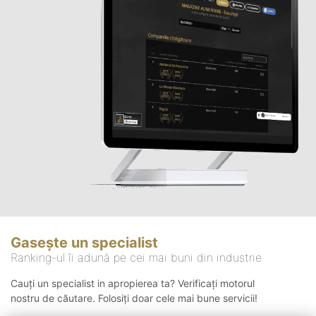
Gasește un specialist
Ranking-ul îi adună pe cei mai buni din industrie
Cauți un specialist in apropierea ta? Verificați motorul
nostru de căutare. Folosiți doar cele mai bune servicii!