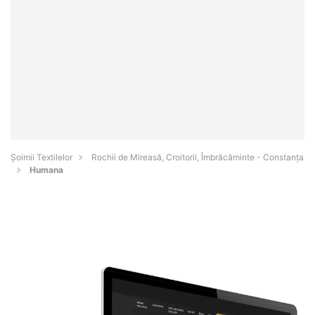
Șoimii Textilelor
Rochii de Mireasă, Croitorii, Îmbrăcăminte - Constanţa
Humana