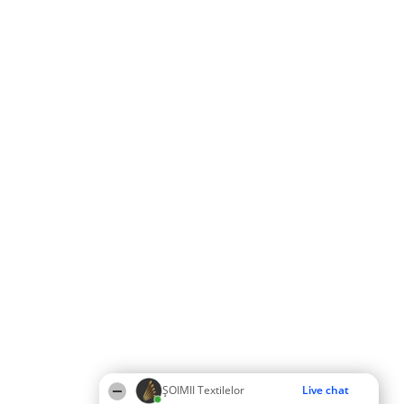
ȘOIMII Textilelor
Live chat