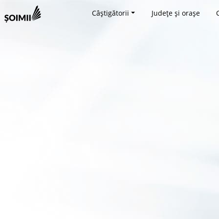
Câștigătorii
Județe și orașe