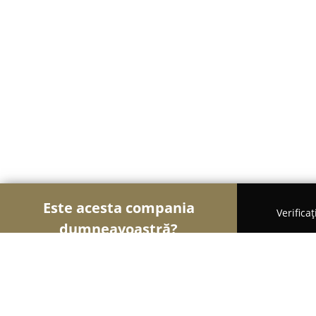
Este acesta compania
Verifica
dumneavoastră?
Șoimii Textilelor
Rochii de Mireasă, Croitorii, Î