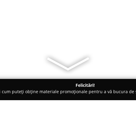
Felicitări!
ți cum puteți obține materiale promoționale pentru a vă bucura d
mbrăcăminte - Bucureşti
inDIVA