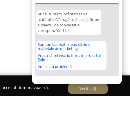
19:03
Bună, suntem încântați să vă
ajutăm! 🙂 Vă rugăm să faceți clic pe
subiectul de conversație
corespunzător! 🙂
Sunt un Laureat, vreau să ridic
materiale de marketing
Vreau să-mi înscriu firma in proiectul
Șoimii
Am o altă problemă
e succesul dumneavoastră.
Verificați