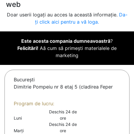
web
Doar userii logați au acces la această informație.
Da-
ți click aici pentru a vă loga.
Este acesta compania dumneavoastră
?
Felicitări!
Aă cum să primești materialele de
marketing
Bucureşti
Dimitrie Pompeiu nr 8 etaj 5 (cladirea Feper
Program de lucru:
Deschis 24 de
Luni
ore
Deschis 24 de
Marți
ore