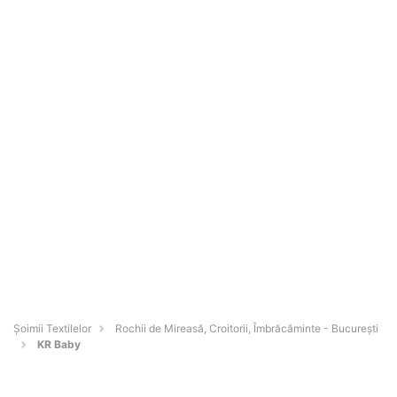
Șoimii Textilelor
Rochii de Mireasă, Croitorii, Îmbrăcăminte - Bucureşti
KR Baby