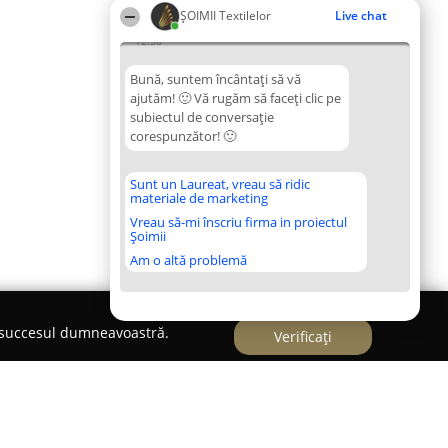
ȘOIMII Textilelor
Live chat
12:58
Bună, suntem încântați să vă
ajutăm! 🙂 Vă rugăm să faceți clic pe
subiectul de conversație
corespunzător! 🙂
Sunt un Laureat, vreau să ridic
materiale de marketing
Vreau să-mi înscriu firma in proiectul
Șoimii
Am o altă problemă
e succesul dumneavoastră.
Verificați