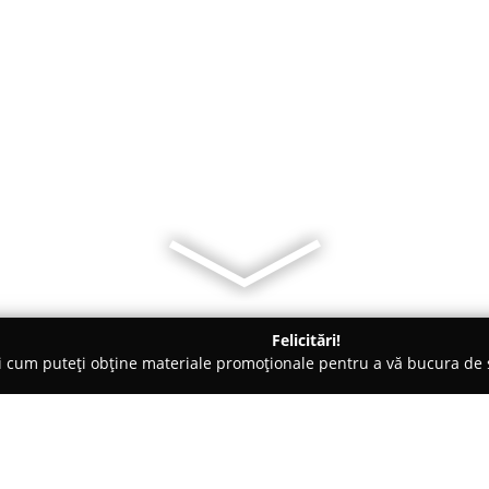
Felicitări!
ți cum puteți obține materiale promoționale pentru a vă bucura d
mbrăcăminte - Bucureşti
Lalis