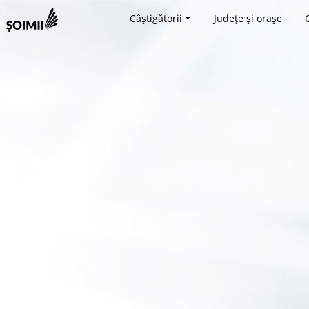
Câștigătorii
Județe și orașe