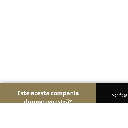
Este acesta compania
Verifica
dumneavoastră?
Șoimii Textilelor
Rochii de Mireasă, Croitorii, Î