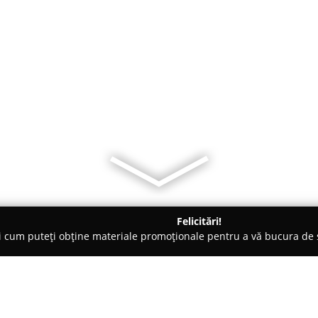
Felicitări!
ți cum puteți obține materiale promoționale pentru a vă bucura d
mbrăcăminte - Râmnicu Vâlcea
Larubo Dresses