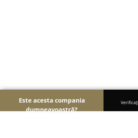
Este acesta compania
Verifica
dumneavoastră?
Șoimii Textilelor
Rochii de Mireasă, Croitorii, Î