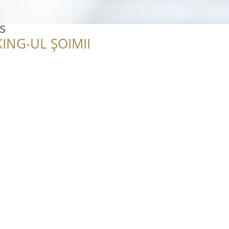
s
ING-UL ȘOIMII