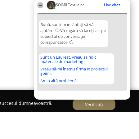
ȘOIMII Textilelor
Live chat
06:35
Bună, suntem încântați să vă
ajutăm! 🙂 Vă rugăm să faceți clic pe
subiectul de conversație
corespunzător! 🙂
Sunt un Laureat, vreau să ridic
materiale de marketing
Vreau să-mi înscriu firma in proiectul
Șoimii
Am o altă problemă
e succesul dumneavoastră.
Verificați