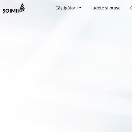
Câștigătorii
Județe și orașe