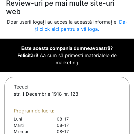
Review-uri pe mai multe site-uri
web
Doar userii logați au acces la această informație.
Da-
ți click aici pentru a vă loga.
Este acesta compania dumneavoastră
?
Felicitări!
Aă cum să primești materialele de
marketing
Tecuci
str. 1 Decembrie 1918 nr. 128
Program de lucru:
Luni
08–17
Marți
08–17
Miercuri
08–17