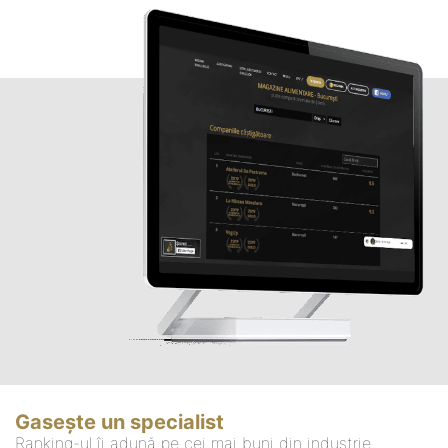
Gasește un specialist
Ranking-ul îi adună pe cei mai buni din industrie