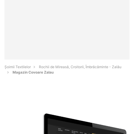
Șoimii Textilelor
Rochii de Mireasă, Croitorii, Îmbrăcăminte - Zalău
Magazin Covoare Zalau