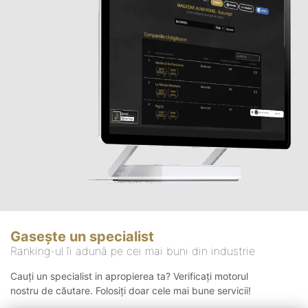
Gasește un specialist
Ranking-ul îi adună pe cei mai buni din industrie
Cauți un specialist in apropierea ta? Verificați motorul
nostru de căutare. Folosiți doar cele mai bune servicii!