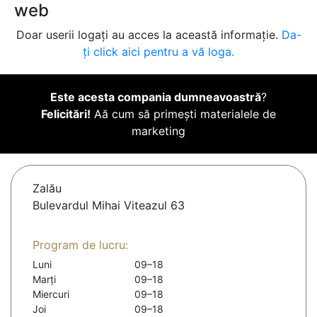
web
Doar userii logați au acces la această informație.
Da-
ți click aici pentru a vă loga.
Este acesta compania dumneavoastră
?
Felicitări!
Aă cum să primești materialele de
marketing
Zalău
Bulevardul Mihai Viteazul 63
Program de lucru:
Luni
09–18
Marți
09–18
Miercuri
09–18
Joi
09–18