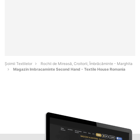
Șoimii Textilelor
Rochii de Mireasă, Croitorii, Îmbrăcăminte - Marghita
Magazin Imbracaminte Second Hand - Textile House Romania