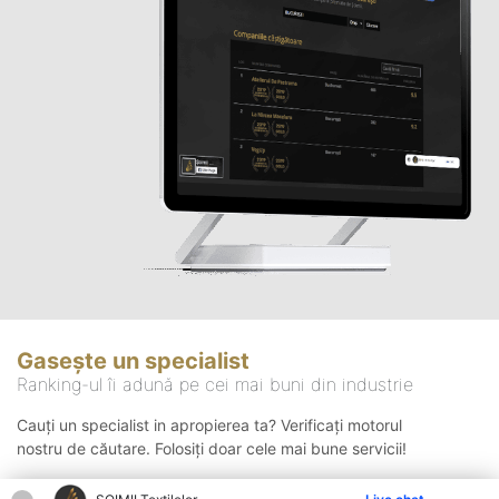
Gasește un specialist
Ranking-ul îi adună pe cei mai buni din industrie
Cauți un specialist in apropierea ta? Verificați motorul
nostru de căutare. Folosiți doar cele mai bune servicii!