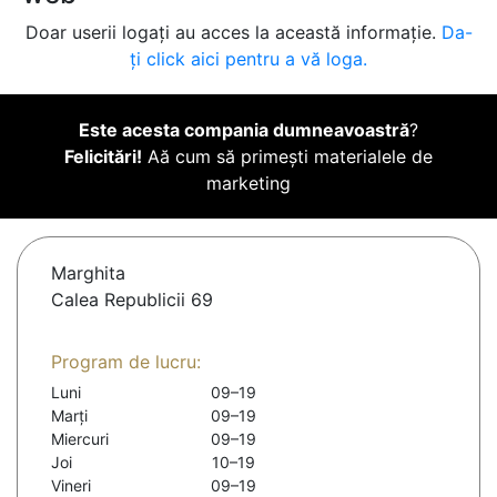
Doar userii logați au acces la această informație.
Da-
ți click aici pentru a vă loga.
Este acesta compania dumneavoastră
?
Felicitări!
Aă cum să primești materialele de
marketing
Marghita
Calea Republicii 69
Program de lucru:
Luni
09–19
Marți
09–19
Miercuri
09–19
Joi
10–19
Vineri
09–19