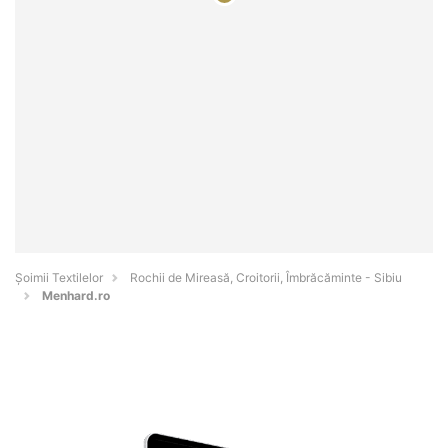
Șoimii Textilelor
Rochii de Mireasă, Croitorii, Îmbrăcăminte - Sibiu
Menhard.ro