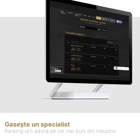
Gasește un specialist
Ranking-ul îi adună pe cei mai buni din industrie