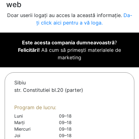
web
Doar userii logați au acces la această informație.
Da-
ți click aici pentru a vă loga.
Este acesta compania dumneavoastră
?
Felicitări!
Aă cum să primești materialele de
marketing
Sibiu
str. Constitutiei bl.20 (parter)
Program de lucru:
Luni
09–18
Marți
09–18
Miercuri
09–18
Joi
09–18