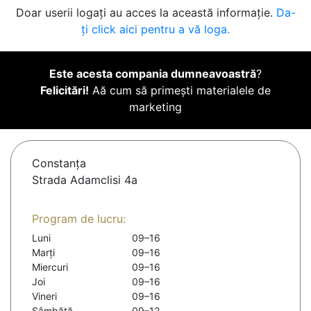
Doar userii logați au acces la această informație.
Da-
ți click aici pentru a vă loga.
Este acesta compania dumneavoastră
?
Felicitări!
Aă cum să primești materialele de
marketing
Constanţa
Strada Adamclisi 4a
Program de lucru:
Luni
09–16
Marți
09–16
Miercuri
09–16
Joi
09–16
Vineri
09–16
Sâmbătă
09–12