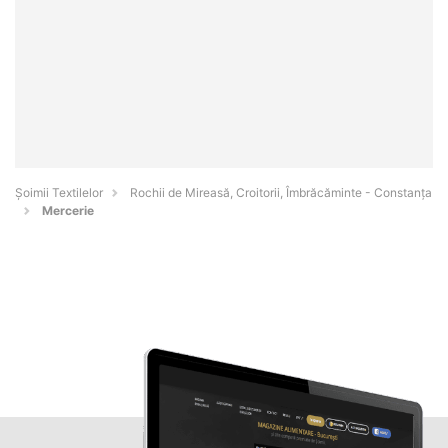
Șoimii Textilelor
Rochii de Mireasă, Croitorii, Îmbrăcăminte - Constanţa
Mercerie