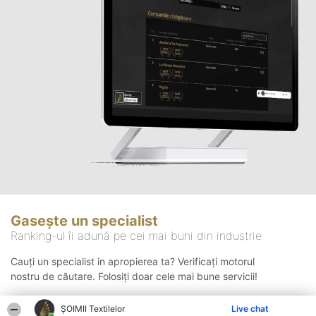
Gasește un specialist
Ranking-ul îi adună pe cei mai buni din industrie
Cauți un specialist in apropierea ta? Verificați motorul
nostru de căutare. Folosiți doar cele mai bune servicii!
ȘOIMII Textilelor
Live chat