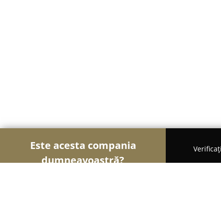
Este acesta compania
Verifica
dumneavoastră?
Șoimii Textilelor
Rochii de Mireasă, Croitorii, Îm