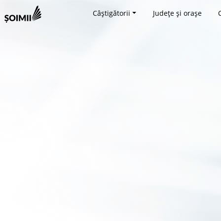
Câștigătorii
Județe și orașe