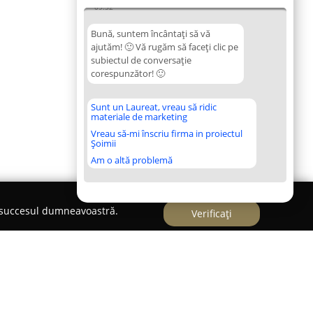
09:52
Bună, suntem încântați să vă
ajutăm! 🙂 Vă rugăm să faceți clic pe
subiectul de conversație
corespunzător! 🙂
Sunt un Laureat, vreau să ridic
materiale de marketing
Vreau să-mi înscriu firma in proiectul
Șoimii
Am o altă problemă
e succesul dumneavoastră.
Verificați