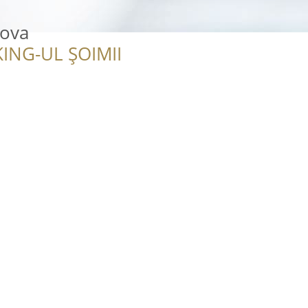
dova
ING-UL ȘOIMII