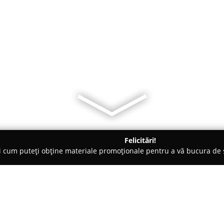
Felicitări!
ți cum puteți obține materiale promoționale pentru a vă bucura d
brăcăminte - Iaşi
Mercerie Moldova