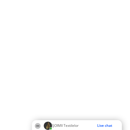
ȘOIMII Textilelor
Live chat