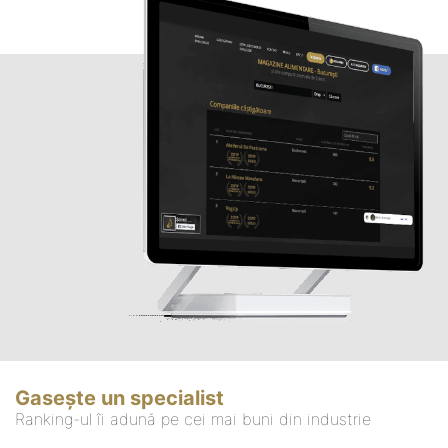
Gasește un specialist
Ranking-ul îi adună pe cei mai buni din industrie