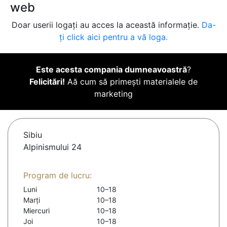
web
Doar userii logați au acces la această informație.
Da-
ți click aici pentru a vă loga.
Este acesta compania dumneavoastră
?
Felicitări!
Aă cum să primești materialele de
marketing
Sibiu
Alpinismului 24
Program de lucru:
Luni
10–18
Marți
10–18
Miercuri
10–18
Joi
10–18