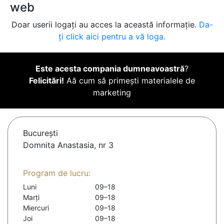
web
Doar userii logați au acces la această informație.
Da-
ți click aici pentru a vă loga.
Este acesta compania dumneavoastră
?
Felicitări!
Aă cum să primești materialele de
marketing
Bucureşti
Domnita Anastasia, nr 3
Program de lucru:
Luni
09–18
Marți
09–18
Miercuri
09–18
Joi
09–18