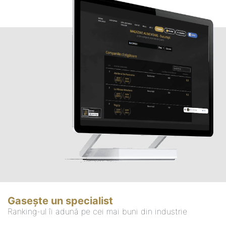
Gasește un specialist
Ranking-ul îi adună pe cei mai buni din industrie