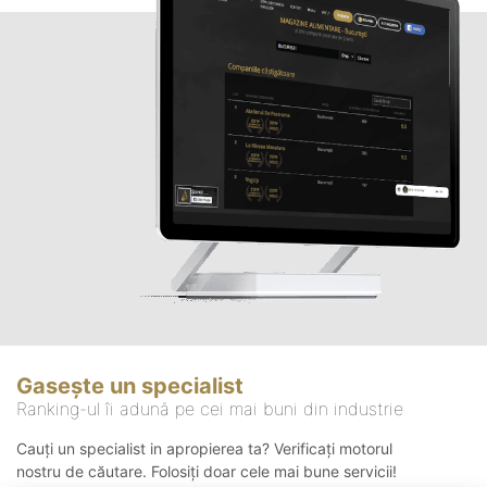
Gasește un specialist
Ranking-ul îi adună pe cei mai buni din industrie
Cauți un specialist in apropierea ta? Verificați motorul
nostru de căutare. Folosiți doar cele mai bune servicii!