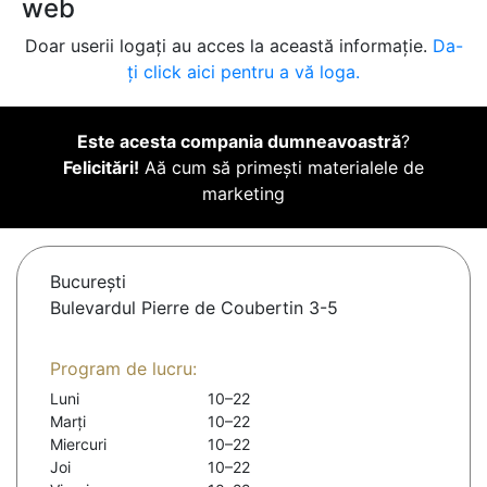
web
Doar userii logați au acces la această informație.
Da-
ți click aici pentru a vă loga.
Este acesta compania dumneavoastră
?
Felicitări!
Aă cum să primești materialele de
marketing
Bucureşti
Bulevardul Pierre de Coubertin 3-5
Program de lucru:
Luni
10–22
Marți
10–22
Miercuri
10–22
Joi
10–22