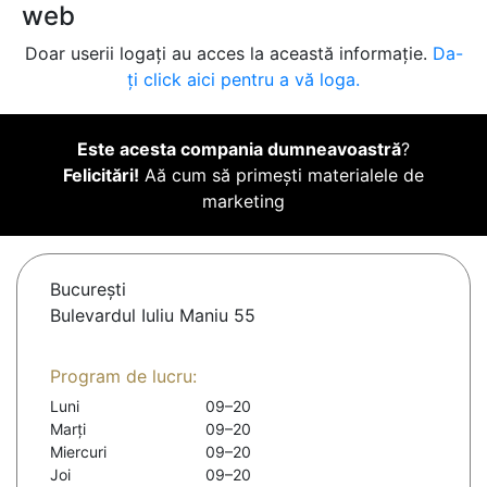
web
Doar userii logați au acces la această informație.
Da-
ți click aici pentru a vă loga.
Este acesta compania dumneavoastră
?
Felicitări!
Aă cum să primești materialele de
marketing
Bucureşti
Bulevardul Iuliu Maniu 55
Program de lucru:
Luni
09–20
Marți
09–20
Miercuri
09–20
Joi
09–20