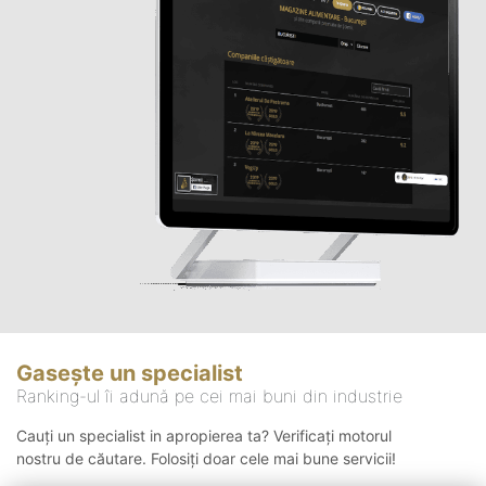
Gasește un specialist
Ranking-ul îi adună pe cei mai buni din industrie
Cauți un specialist in apropierea ta? Verificați motorul
nostru de căutare. Folosiți doar cele mai bune servicii!