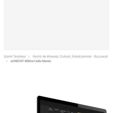
Șoimii Textilelor
Rochii de Mireasă, Croitorii, Îmbrăcăminte - Bucureşti
eUNICAT Militari Iuliu Maniu