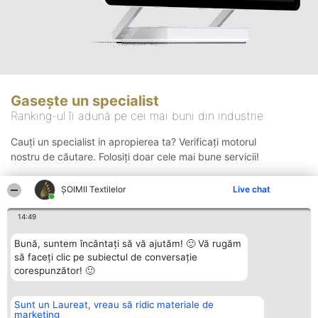
Gasește un specialist
Ranking-ul îi adună pe cei mai buni din industrie
Cauți un specialist in apropierea ta? Verificați motorul
nostru de căutare. Folosiți doar cele mai bune servicii!
ȘOIMII Textilelor
Live chat
Căutare
14:49
Bună, suntem încântați să vă ajutăm! 🙂 Vă rugăm
să faceți clic pe subiectul de conversație
corespunzător! 🙂
Sunt un Laureat, vreau să ridic materiale de
Organizator Ranking
Plebiscyt
Contact
marketing
BRIGHT SOLUTIONS BR SRL
Câștigătorii
Contact