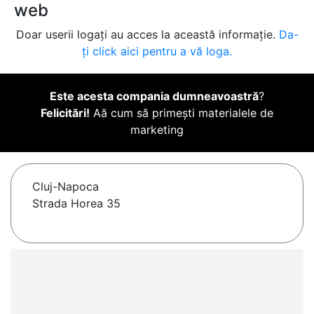
web
Doar userii logați au acces la această informație.
Da-
ți click aici pentru a vă loga.
Este acesta compania dumneavoastră
?
Felicitări!
Aă cum să primești materialele de
marketing
Cluj-Napoca
Strada Horea 35