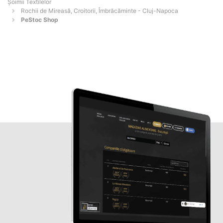
Șoimii Textilelor
Rochii de Mireasă, Croitorii, Îmbrăcăminte - Cluj-Napoca
PeStoc Shop