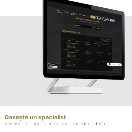
Gasește un specialist
Ranking-ul îi adună pe cei mai buni din industrie