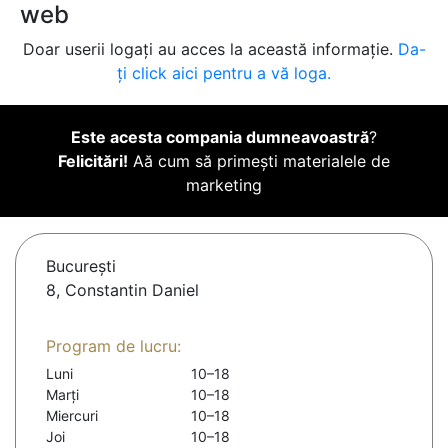
web
Doar userii logați au acces la această informație.
Da-
ți click aici pentru a vă loga.
Este acesta compania dumneavoastră
?
Felicitări!
Aă cum să primești materialele de
marketing
Bucureşti
8, Constantin Daniel
Program de lucru:
Luni
10–18
Marți
10–18
Miercuri
10–18
Joi
10–18