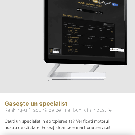
Gasește un specialist
Ranking-ul îi adună pe cei mai buni din industrie
Cauți un specialist in apropierea ta? Verificați motorul
nostru de căutare. Folosiți doar cele mai bune servicii!