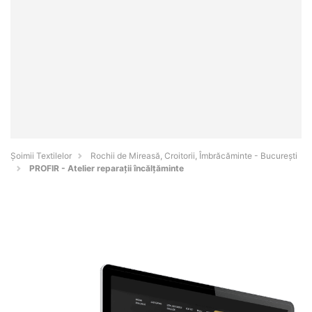
Șoimii Textilelor
Rochii de Mireasă, Croitorii, Îmbrăcăminte - Bucureşti
PROFIR - Atelier reparații încălțăminte