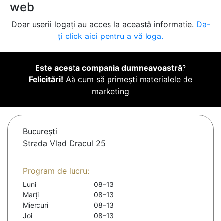
web
Doar userii logați au acces la această informație.
Da-
ți click aici pentru a vă loga.
Este acesta compania dumneavoastră
?
Felicitări!
Aă cum să primești materialele de
marketing
Bucureşti
Strada Vlad Dracul 25
Program de lucru:
Luni
08–13
Marți
08–13
Miercuri
08–13
Joi
08–13