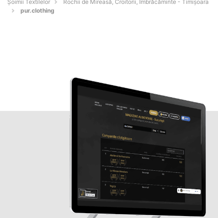
Șoimii Textilelor
Rochii de Mireasă, Croitorii, Îmbrăcăminte - Timişoara
pur.clothing