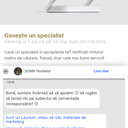
Gasește un specialist
Ranking-ul îi adună pe cei mai buni din industrie
Cauți un specialist in apropierea ta? Verificați motorul
nostru de căutare. Folosiți doar cele mai bune servicii!
ȘOIMII Textilelor
Live chat
Căutare
14:42
Bună, suntem încântați să vă ajutăm! 🙂 Vă rugăm
să faceți clic pe subiectul de conversație
corespunzător! 🙂
Sunt un Laureat, vreau să ridic materiale de
Organizator Ranking
Plebiscyt
Contact
marketing
BRIGHT SOLUTIONS BR SRL
Câștigătorii
Contact
Aleea Timisul De Sus 2 Bl. A30
Lista Tuturor