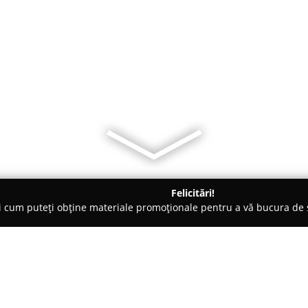
Felicitări!
ți cum puteți obține materiale promoționale pentru a vă bucura d
mbrăcăminte - Bucureşti
Reparații incaltaminte