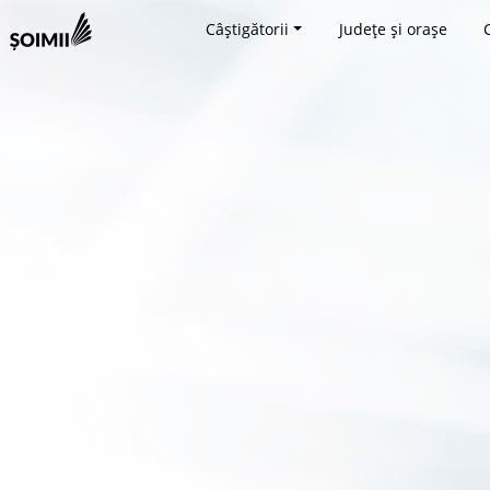
Câștigătorii
Județe și orașe