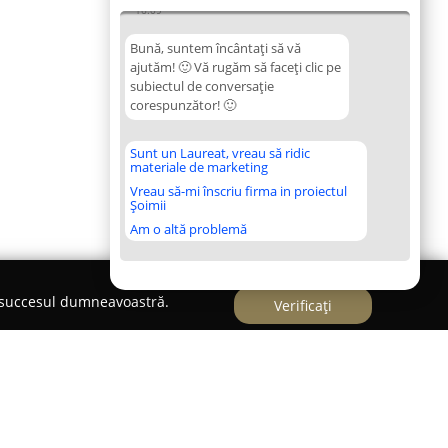
16:09
Bună, suntem încântați să vă
ajutăm! 🙂 Vă rugăm să faceți clic pe
subiectul de conversație
corespunzător! 🙂
Sunt un Laureat, vreau să ridic
materiale de marketing
Vreau să-mi înscriu firma in proiectul
Șoimii
Am o altă problemă
e succesul dumneavoastră.
Verificați