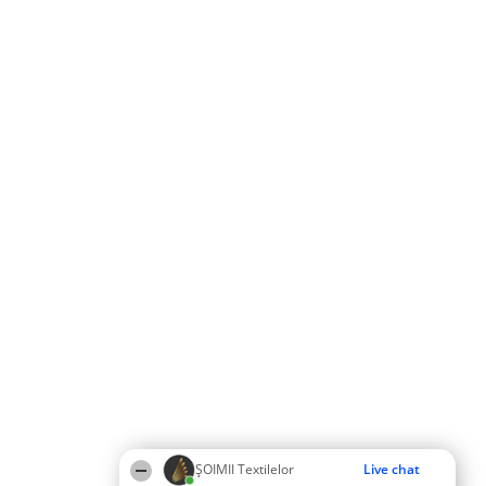
ȘOIMII Textilelor
Live chat