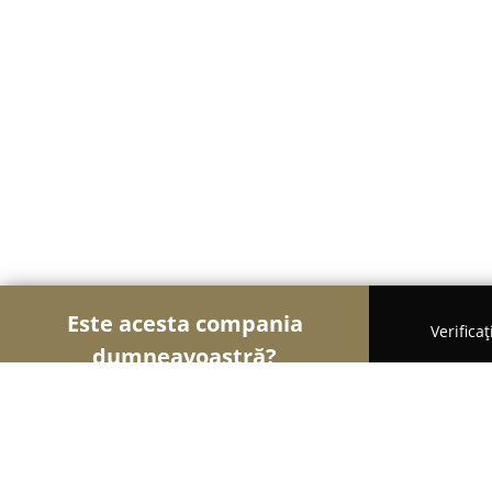
Este acesta compania
Verifica
dumneavoastră?
Șoimii Textilelor
Rochii de Mireasă, Croitorii, Î