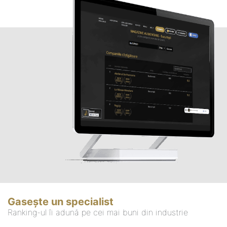
Gasește un specialist
Ranking-ul îi adună pe cei mai buni din industrie