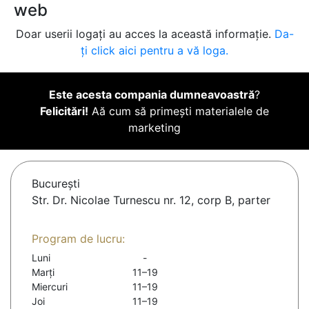
web
Doar userii logați au acces la această informație.
Da-
ți click aici pentru a vă loga.
Este acesta compania dumneavoastră
?
Felicitări!
Aă cum să primești materialele de
marketing
Bucureşti
Str. Dr. Nicolae Turnescu nr. 12, corp B, parter
Program de lucru:
Luni
-
Marți
11–19
Miercuri
11–19
Joi
11–19