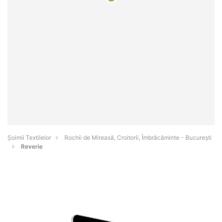
Șoimii Textilelor
Rochii de Mireasă, Croitorii, Îmbrăcăminte - Bucureşti
Reverie