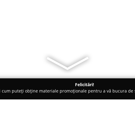
Felicitări!
ți cum puteți obține materiale promoționale pentru a vă bucura d
mbrăcăminte - Bucureşti
ROTRICO - tricouri cu subtilități