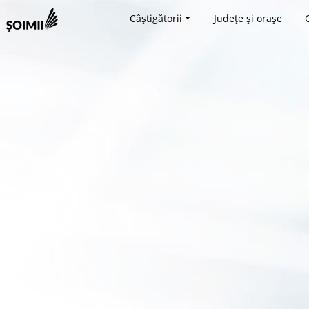
Câștigătorii
Județe și orașe