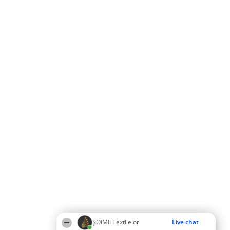
ȘOIMII Textilelor
Live chat