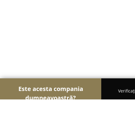
Este acesta compania
Verifica
dumneavoastră?
Șoimii Textilelor
Rochii de Mireasă, Croitorii, Î