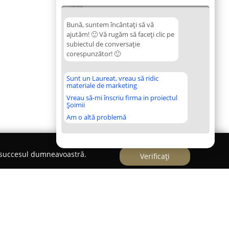
16:43
Bună, suntem încântați să vă
ajutăm! 🙂 Vă rugăm să faceți clic pe
subiectul de conversație
corespunzător! 🙂
Sunt un Laureat, vreau să ridic
materiale de marketing
Vreau să-mi înscriu firma in proiectul
Șoimii
Am o altă problemă
e succesul dumneavoastră.
Verificați