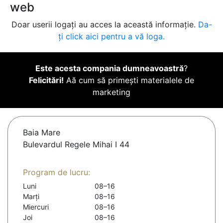
web
Doar userii logați au acces la această informație.
Da-
ți click aici pentru a vă loga.
Este acesta compania dumneavoastră
?
Felicitări!
Aă cum să primești materialele de
marketing
Baia Mare
Bulevardul Regele Mihai I 44
Program de lucru:
Luni
08–16
Marți
08–16
Miercuri
08–16
Joi
08–16