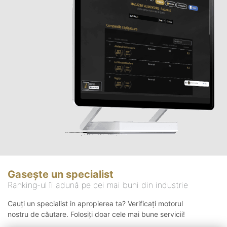
Gasește un specialist
Ranking-ul îi adună pe cei mai buni din industrie
Cauți un specialist in apropierea ta? Verificați motorul
nostru de căutare. Folosiți doar cele mai bune servicii!