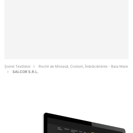
Șoimii Textilelor
Rochii de Mireasă, Croitorii, Îmbrăcăminte - Baia Mare
SALCOR S.R.L.