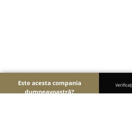
Este acesta compania
Verifica
dumneavoastră?
Șoimii Textilelor
Rochii de Mireasă, Croitorii, Î
Simoda Second Hand