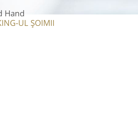
d Hand
ING-UL ȘOIMII