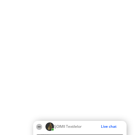
ȘOIMII Textilelor
Live chat
16:22