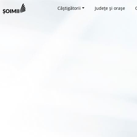
Câștigătorii
Județe și orașe