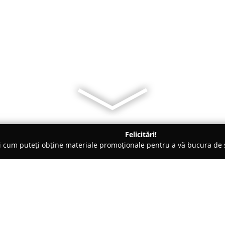
Felicitări!
ți cum puteți obține materiale promoționale pentru a vă bucura d
mbrăcăminte - Mediaş
Simoda Second Hand