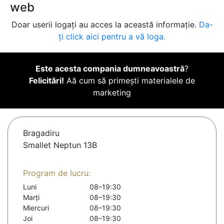
web
Doar userii logați au acces la această informație.
Da-
ți click aici pentru a vă loga.
Este acesta compania dumneavoastră
?
Felicitări!
Aă cum să primești materialele de
marketing
Bragadiru
Smallet Neptun 13B
Program de lucru:
Luni
08–19:30
Marți
08–19:30
Miercuri
08–19:30
Joi
08–19:30