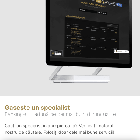
Gasește un specialist
Ranking-ul îi adună pe cei mai buni din industrie
Cauți un specialist in apropierea ta? Verificați motorul
nostru de căutare. Folosiți doar cele mai bune servicii!