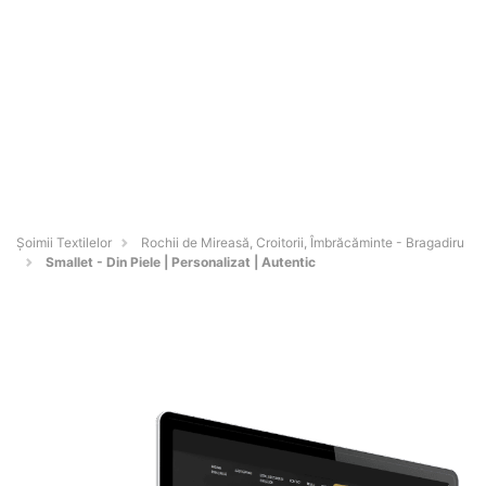
Șoimii Textilelor
Rochii de Mireasă, Croitorii, Îmbrăcăminte - Bragadiru
Smallet - Din Piele | Personalizat | Autentic