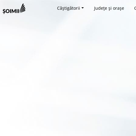
Câștigătorii
Județe și orașe