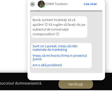
ȘOIMII Textilelor
Live chat
11:58
Bună, suntem încântați să vă
ajutăm! 🙂 Vă rugăm să faceți clic pe
subiectul de conversație
corespunzător! 🙂
Sunt un Laureat, vreau să ridic
materiale de marketing
Vreau să-mi înscriu firma in proiectul
Șoimii
Am o altă problemă
e succesul dumneavoastră.
Verificați