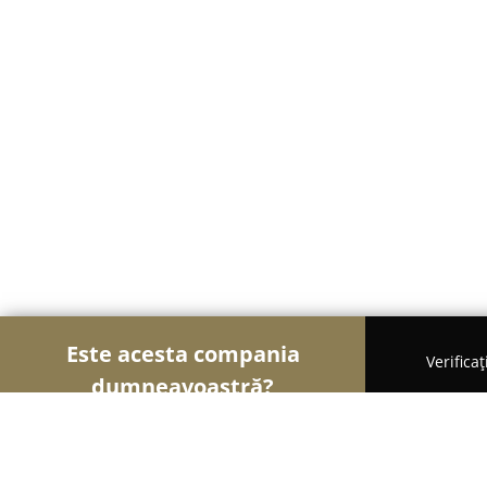
Este acesta compania
Verifica
dumneavoastră?
Șoimii Textilelor
Rochii de Mireasă, Croitorii, Îm