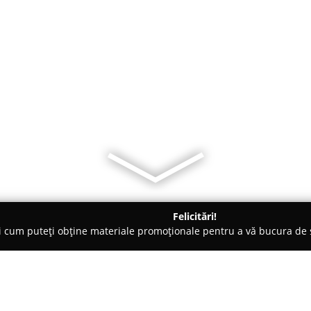
Felicitări!
ți cum puteți obține materiale promoționale pentru a vă bucura d
brăcăminte - Sibiu
Sophia Romania - Sibiu