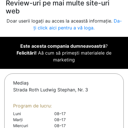
Review-uri pe mai multe site-uri
web
Doar userii logați au acces la această informație.
Da-
ți click aici pentru a vă loga.
Este acesta compania dumneavoastră
?
Felicitări!
Aă cum să primești materialele de
marketing
Mediaş
Strada Roth Ludwig Stephan, Nr. 3
Program de lucru:
Luni
08–17
Marți
08–17
Miercuri
08–17