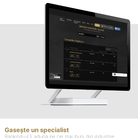
Gasește un specialist
Ranking-ul îi adună pe cei mai buni din industrie