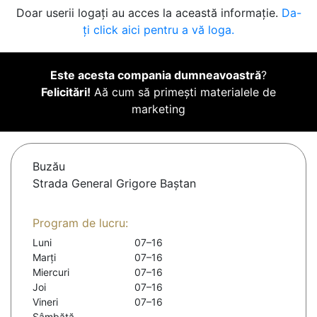
Doar userii logați au acces la această informație.
Da-
ți click aici pentru a vă loga.
Este acesta compania dumneavoastră
?
Felicitări!
Aă cum să primești materialele de
marketing
Buzău
Strada General Grigore Baștan
Program de lucru:
Luni
07–16
Marți
07–16
Miercuri
07–16
Joi
07–16
Vineri
07–16
Sâmbătă
-