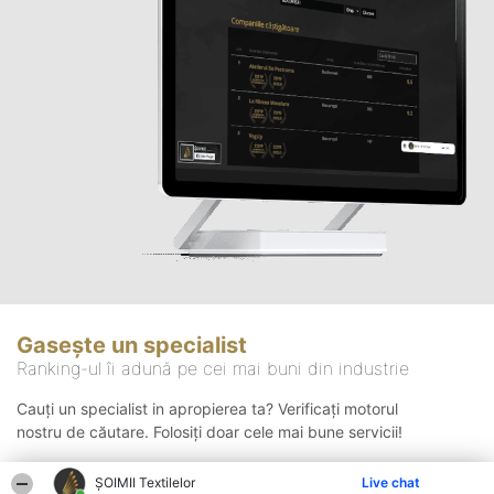
Gasește un specialist
Ranking-ul îi adună pe cei mai buni din industrie
Cauți un specialist in apropierea ta? Verificați motorul
nostru de căutare. Folosiți doar cele mai bune servicii!
ȘOIMII Textilelor
Live chat