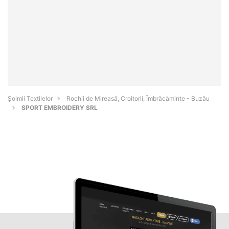
Șoimii Textilelor
Rochii de Mireasă, Croitorii, Îmbrăcăminte - Buzău
SPORT EMBROIDERY SRL